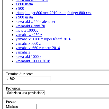
z 800 usata
z 800
triumph tiger 800 xcx 2019 triumph tiger 800 xcx
z 900 usata
kawasaki z 550 cafe racer
kawasaki z anni 70
moto z 1000cc
yamaha wr 250 z
yamaha xt 1200 z super ténéré 2016
yamaha xt 660 z
yamaha xt 660 z tenere 2014
yamaha z
kawasaki 1000 z
kawasaki 1000 z 2018
Termine di ricerca
Provincia
Prezzo
Minimo