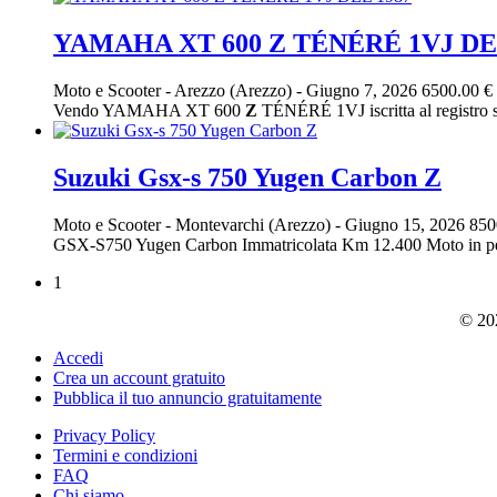
YAMAHA XT 600 Z TÉNÉRÉ 1VJ DE
Moto e Scooter
-
Arezzo (Arezzo)
-
Giugno 7, 2026
6500.00 €
Vendo YAMAHA XT 600
Z
TÉNÉRÉ 1VJ iscritta al registro st
Suzuki Gsx-s 750 Yugen Carbon Z
Moto e Scooter
-
Montevarchi (Arezzo)
-
Giugno 15, 2026
850
GSX-S750 Yugen Carbon Immatricolata Km 12.400 Moto in perfet
1
© 202
Accedi
Crea un account gratuito
Pubblica il tuo annuncio gratuitamente
Privacy Policy
Termini e condizioni
FAQ
Chi siamo