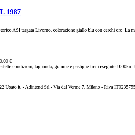
L 1987
orico ASI targata Livorno, colorazione giallo blu con cerchi oro. La mot
0.00 €
te condizioni, tagliando, gomme e pastiglie freni eseguite 1000km fa
2 Usato it. - Adintend Srl - Via dal Verme 7, Milano - P.iva IT02357