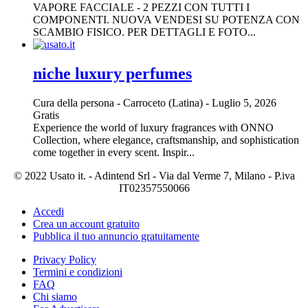
VAPORE FACCIALE - 2 PEZZI CON TUTTI I
COMPONENTI. NUOVA VENDESI SU POTENZA CON
SCAMBIO FISICO. PER DETTAGLI E FOTO...
niche luxury perfumes
Cura della persona
-
Carroceto (Latina)
-
Luglio 5, 2026
Gratis
Experience the world of luxury fragrances with ONNO
Collection, where elegance, craftsmanship, and sophistication
come together in every scent. Inspir...
© 2022 Usato it. - Adintend Srl - Via dal Verme 7, Milano - P.iva
IT02357550066
Accedi
Crea un account gratuito
Pubblica il tuo annuncio gratuitamente
Privacy Policy
Termini e condizioni
FAQ
Chi siamo