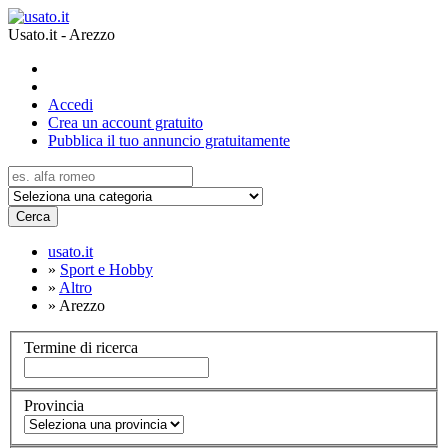
Usato.it - Arezzo
Accedi
Crea un account gratuito
Pubblica il tuo annuncio gratuitamente
Cerca
usato.it
»
Sport e Hobby
»
Altro
»
Arezzo
Termine di ricerca
Provincia