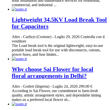
solar installation and maintenance services for residential,
commercial, and industrial ...
Lightweight 34.5KV Load Break Tool
for Capacitors
Altro
-
Carfizzi (Crotone)
-
Luglio 29, 2026
Controlla con il
venditore
The Load break tool is the original lightweight, easy-to-use
portable load break tool for use with disconnects, cutouts,
power fuses, and fuse limiter...
Why choose Sai Flower for local
floral arrangements in Delhi?
Altro
-
Gorleri (Imperia)
-
Luglio 24, 2026
299.00 €
According to Sai Flower, our commitment to farm-fresh
quality, artistic arrangement styles, and dependable timing
makes us a preferred local flower sh...