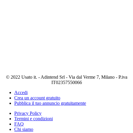
© 2022 Usato it. - Adintend Srl - Via dal Verme 7, Milano - P.iva
IT02357550066
Accedi
Crea un account gratuito
Pubblica il tuo annuncio gratuitamente
Privacy Policy
Termini e condizioni
FAQ
Chi siamo