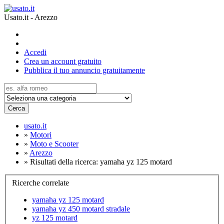
Usato.it - Arezzo
Accedi
Crea un account gratuito
Pubblica il tuo annuncio gratuitamente
Cerca
usato.it
»
Motori
»
Moto e Scooter
»
Arezzo
»
Risultati della ricerca: yamaha yz 125 motard
Ricerche correlate
yamaha yz 125 motard
yamaha yz 450 motard stradale
yz 125 motard