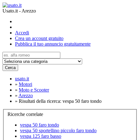
Usato.it - Arezzo
Accedi
Crea un account gratuito
Pubblica il tuo annuncio gratuitamente
Cerca
usato.it
»
Motori
»
Moto e Scooter
»
Arezzo
»
Risultati della ricerca: vespa 50 faro tondo
Ricerche correlate
vespa 50 faro tondo
vespa 50 sportellino piccolo faro tondo
vespa 125 faro basso