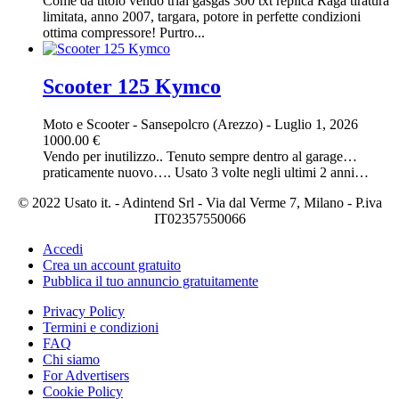
Come da titolo vendo trial gasgas 300 txt replica Raga tiratura
limitata, anno 2007, targara, potore in perfette condizioni
ottima compressore! Purtro...
Scooter 125 Kymco
Moto e Scooter
-
Sansepolcro (Arezzo)
-
Luglio 1, 2026
1000.00 €
Vendo per inutilizzo.. Tenuto sempre dentro al garage…
praticamente nuovo…. Usato 3 volte negli ultimi 2 anni…
© 2022 Usato it. - Adintend Srl - Via dal Verme 7, Milano - P.iva
IT02357550066
Accedi
Crea un account gratuito
Pubblica il tuo annuncio gratuitamente
Privacy Policy
Termini e condizioni
FAQ
Chi siamo
For Advertisers
Cookie Policy