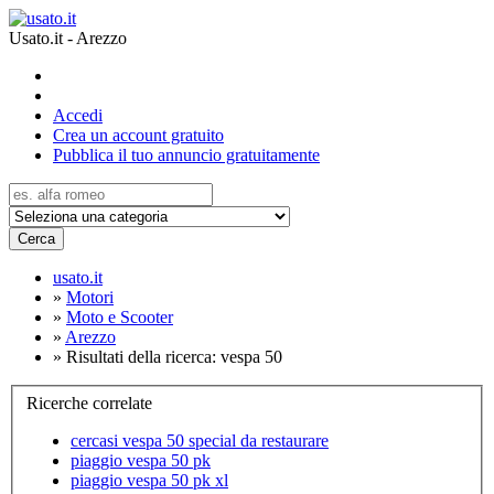
Usato.it - Arezzo
Accedi
Crea un account gratuito
Pubblica il tuo annuncio gratuitamente
Cerca
usato.it
»
Motori
»
Moto e Scooter
»
Arezzo
»
Risultati della ricerca: vespa 50
Ricerche correlate
cercasi vespa 50 special da restaurare
piaggio vespa 50 pk
piaggio vespa 50 pk xl