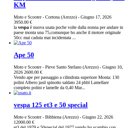
KM
Moto e Scooter
-
Cortona (Arezzo)
-
Giugno 17, 2026
3950.00 €
la
vespa
è nuova usata poche volte dalla nonna per andare in
paese monta una 75,comunque ho anche il motore originale
50cc mai caduta mai incidentata ...
Ape 50
Moto e Scooter
-
Pieve Santo Stefano (Arezzo)
-
Giugno 10,
2026
2600.00 €
Vendo ape per passaggio a cilindrata superiore Monta: 130
polini Albero jasil spinotto saldato 24 phbl Lamellare
completo polini e lamelle da 0,40 Mar...
vespa 125 et3 e 50 special
Moto e Scooter
-
Bibbiena (Arezzo)
-
Giugno 22, 2026
12000.00 €
et3 del 1979 e 50special del 1977 vendo ho scambio con