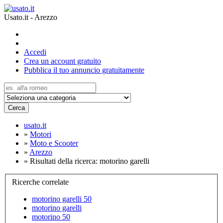
Usato.it - Arezzo
Accedi
Crea un account gratuito
Pubblica il tuo annuncio gratuitamente
Cerca
usato.it
»
Motori
»
Moto e Scooter
»
Arezzo
»
Risultati della ricerca: motorino garelli
Ricerche correlate
motorino garelli 50
motorino garelli
motorino 50