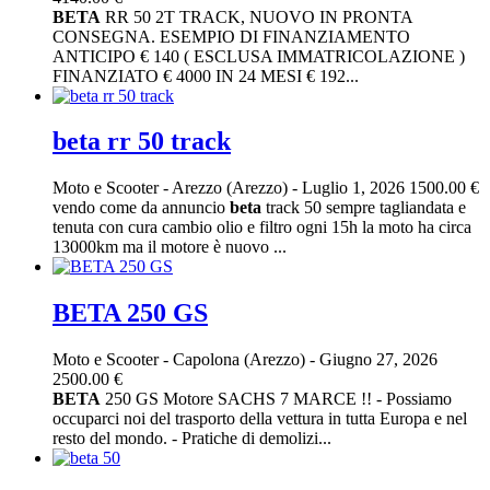
BETA
RR 50 2T TRACK, NUOVO IN PRONTA
CONSEGNA. ESEMPIO DI FINANZIAMENTO
ANTICIPO € 140 ( ESCLUSA IMMATRICOLAZIONE )
FINANZIATO € 4000 IN 24 MESI € 192...
beta rr 50 track
Moto e Scooter
-
Arezzo (Arezzo)
-
Luglio 1, 2026
1500.00 €
vendo come da annuncio
beta
track 50 sempre tagliandata e
tenuta con cura cambio olio e filtro ogni 15h la moto ha circa
13000km ma il motore è nuovo ...
BETA 250 GS
Moto e Scooter
-
Capolona (Arezzo)
-
Giugno 27, 2026
2500.00 €
BETA
250 GS Motore SACHS 7 MARCE !! - Possiamo
occuparci noi del trasporto della vettura in tutta Europa e nel
resto del mondo. - Pratiche di demolizi...