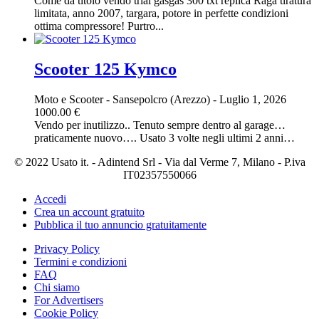
Come da titolo vendo trial gasgas 300 txt replica Raga tiratura
limitata, anno 2007, targara, potore in perfette condizioni
ottima compressore! Purtro...
Scooter 125 Kymco
Moto e Scooter
-
Sansepolcro (Arezzo)
-
Luglio 1, 2026
1000.00 €
Vendo per inutilizzo.. Tenuto sempre dentro al garage…
praticamente nuovo…. Usato 3 volte negli ultimi 2 anni…
© 2022 Usato it. - Adintend Srl - Via dal Verme 7, Milano - P.iva
IT02357550066
Accedi
Crea un account gratuito
Pubblica il tuo annuncio gratuitamente
Privacy Policy
Termini e condizioni
FAQ
Chi siamo
For Advertisers
Cookie Policy