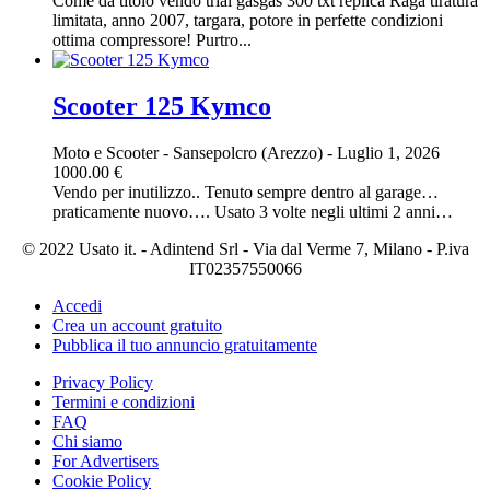
Come da titolo vendo trial gasgas 300 txt replica Raga tiratura
limitata, anno 2007, targara, potore in perfette condizioni
ottima compressore! Purtro...
Scooter 125 Kymco
Moto e Scooter
-
Sansepolcro (Arezzo)
-
Luglio 1, 2026
1000.00 €
Vendo per inutilizzo.. Tenuto sempre dentro al garage…
praticamente nuovo…. Usato 3 volte negli ultimi 2 anni…
© 2022 Usato it. - Adintend Srl - Via dal Verme 7, Milano - P.iva
IT02357550066
Accedi
Crea un account gratuito
Pubblica il tuo annuncio gratuitamente
Privacy Policy
Termini e condizioni
FAQ
Chi siamo
For Advertisers
Cookie Policy