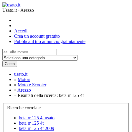
Usato.it - Arezzo
Accedi
Crea un account gratuito
Pubblica il tuo annuncio gratuitamente
Cerca
usato.it
»
Motori
»
Moto e Scooter
»
Arezzo
»
Risultati della ricerca: beta rr 125 4t
Ricerche correlate
beta rr 125 4t usato
beta rr 125 4t
beta rr 125 4t 2009