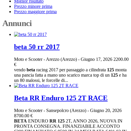
Miglior risultato
Prezzo minore prima
Prezzo maggiore prima
Annunci
beta 50 rr 2017
Moto e Scooter
-
Arezzo (Arezzo)
-
Giugno 17, 2026
2200.00
€
vendo
beta
racing 2017 per passaggio a cilindrata
125
monta
una pancia fatta a mano uno scarico marca top di un
125
e ha
un 80 malossi, le forcelle di...
Beta RR Enduro 125 2T RACE
Moto e Scooter
-
Sansepolcro (Arezzo)
-
Giugno 20, 2026
8700.00 €
BETA
ENDURO
RR
125
2T, ANNO 2026, NUOVA IN
PRONTA CONSEGNA. FINANZIABILE ACCONTO