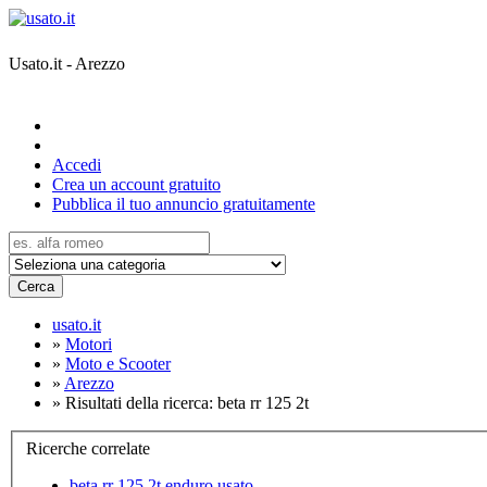
Usato.it - Arezzo
Accedi
Crea un account gratuito
Pubblica il tuo annuncio gratuitamente
Cerca
usato.it
»
Motori
»
Moto e Scooter
»
Arezzo
»
Risultati della ricerca: beta rr 125 2t
Ricerche correlate
beta rr 125 2t enduro usato