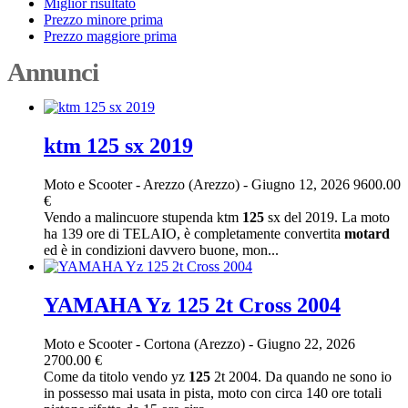
Miglior risultato
Prezzo minore prima
Prezzo maggiore prima
Annunci
ktm 125 sx 2019
Moto e Scooter
-
Arezzo (Arezzo)
-
Giugno 12, 2026
9600.00
€
Vendo a malincuore stupenda ktm
125
sx del 2019. La moto
ha 139 ore di TELAIO, è completamente convertita
motard
ed è in condizioni davvero buone, mon...
YAMAHA Yz 125 2t Cross 2004
Moto e Scooter
-
Cortona (Arezzo)
-
Giugno 22, 2026
2700.00 €
Come da titolo vendo yz
125
2t 2004. Da quando ne sono io
in possesso mai usata in pista, moto con circa 140 ore totali