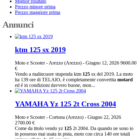
Miglior risultato
Prezzo minore prima
Prezzo maggiore prima
Annunci
ktm 125 sx 2019
Moto e Scooter
-
Arezzo (Arezzo)
-
Giugno 12, 2026
9600.00
€
Vendo a malincuore stupenda ktm
125
sx del 2019. La moto
ha 139 ore di TELAIO, è completamente convertita
motard
ed è in condizioni davvero buone, mon...
YAMAHA Yz 125 2t Cross 2004
Moto e Scooter
-
Cortona (Arezzo)
-
Giugno 22, 2026
2700.00 €
Come da titolo vendo yz
125
2t 2004. Da quando ne sono io
in possesso mai usata in pista, moto con circa 140 ore totali