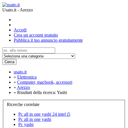
Usato.it - Arezzo
Accedi
Crea un account gratuito
Pubblica il tuo annuncio gratuitamente
Cerca
usato.it
»
Elettronica
»
Computer, macbook, accessori
»
Arezzo
»
Risultati della ricerca: Yashi
Ricerche correlate
Pc all in one yashi 24 intel i5
Pc all in one yashi
Pc yashi