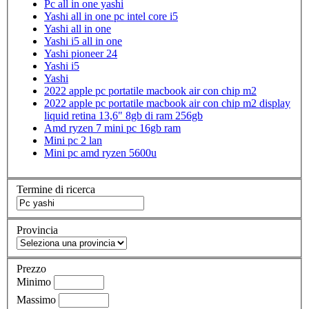
Pc all in one yashi
Yashi all in one pc intel core i5
Yashi all in one
Yashi i5 all in one
Yashi pioneer 24
Yashi i5
Yashi
2022 apple pc portatile macbook air con chip m2
2022 apple pc portatile macbook air con chip m2 display
liquid retina 13,6" 8gb di ram 256gb
Amd ryzen 7 mini pc 16gb ram
Mini pc 2 lan
Mini pc amd ryzen 5600u
Termine di ricerca
Provincia
Prezzo
Minimo
Massimo