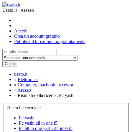
Usato.it - Arezzo
Accedi
Crea un account gratuito
Pubblica il tuo annuncio gratuitamente
Cerca
usato.it
»
Elettronica
»
Computer, macbook, accessori
»
Arezzo
»
Risultati della ricerca: Pc yashi
Ricerche correlate
Pc yashi
Pc yashi all in one i5
Pc all in one yashi 24 intel i5