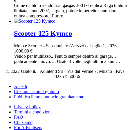
€
Come da titolo vendo trial gasgas 300 txt replica Raga tiratura
limitata, anno 2007, targara, potore in perfette condizioni
ottima compressore! Purtro...
Scooter 125 Kymco
Moto e Scooter
-
Sansepolcro (Arezzo)
-
Luglio 1, 2026
1000.00 €
Vendo per inutilizzo.. Tenuto sempre dentro al garage…
praticamente nuovo…. Usato 3 volte negli ultimi 2 anni…
© 2022 Usato it. - Adintend Srl - Via dal Verme 7, Milano - P.iva
IT02357550066
Accedi
Crea un account gratuito
Pubblica il tuo annuncio gratuitamente
Privacy Policy
Termini e condizioni
FAQ
Chi siamo
For Advertisers