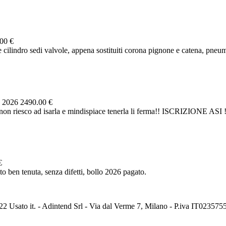
00 €
e cilindro sedi valvole, appena sostituiti corona pignone e catena, pneu
, 2026
2490.00 €
on riesco ad isarla e mindispiace tenerla li ferma!! ISCRIZIONE ASI !
€
ben tenuta, senza difetti, bollo 2026 pagato.
2 Usato it. - Adintend Srl - Via dal Verme 7, Milano - P.iva IT02357