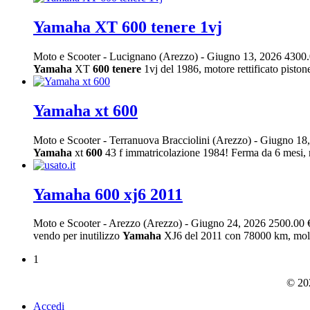
Yamaha XT 600 tenere 1vj
Moto e Scooter
-
Lucignano (Arezzo)
-
Giugno 13, 2026
4300.
Yamaha
XT
600
tenere
1vj del 1986, motore rettificato piston
Yamaha xt 600
Moto e Scooter
-
Terranuova Bracciolini (Arezzo)
-
Giugno 18
Yamaha
xt
600
43 f immatricolazione 1984! Ferma da 6 mesi, n
Yamaha 600 xj6 2011
Moto e Scooter
-
Arezzo (Arezzo)
-
Giugno 24, 2026
2500.00 
vendo per inutilizzo
Yamaha
XJ6 del 2011 con 78000 km, molto 
1
© 202
Accedi