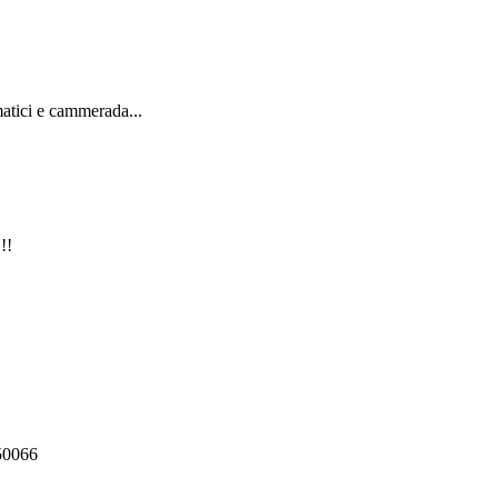
matici e cammerada...
!!
550066