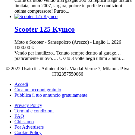
Come da titolo vendo trial gasgas 300 txt replica Raga tiratura
limitata, anno 2007, targara, potore in perfette condizioni
ottima compressore! Purtro...
Scooter 125 Kymco
Moto e Scooter
-
Sansepolcro (Arezzo)
-
Luglio 1, 2026
1000.00 €
Vendo per inutilizzo.. Tenuto sempre dentro al garage…
praticamente nuovo…. Usato 3 volte negli ultimi 2 anni…
© 2022 Usato it. - Adintend Srl - Via dal Verme 7, Milano - P.iva
IT02357550066
Accedi
Crea un account gratuito
Pubblica il tuo annuncio gratuitamente
Privacy Policy
Termini e condizioni
FAQ
Chi siamo
For Advertisers
Cookie Policy