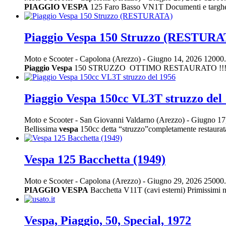
PIAGGIO
VESPA
125 Faro Basso VN1T Documenti e targhe ori
Piaggio Vespa 150 Struzzo (RESTURA
Moto e Scooter
-
Capolona (Arezzo)
-
Giugno 14, 2026
12000.
Piaggio
Vespa
150 STRUZZO OTTIMO RESTAURATO !!! Già iscrit
Piaggio Vespa 150cc VL3T struzzo del
Moto e Scooter
-
San Giovanni Valdarno (Arezzo)
-
Giugno 17
Bellissima
vespa
150cc detta “struzzo”completamente restaurata 
Vespa 125 Bacchetta (1949)
Moto e Scooter
-
Capolona (Arezzo)
-
Giugno 29, 2026
25000.
PIAGGIO
VESPA
Bacchetta V11T (cavi esterni) Primissimi 
Vespa, Piaggio, 50, Special, 1972