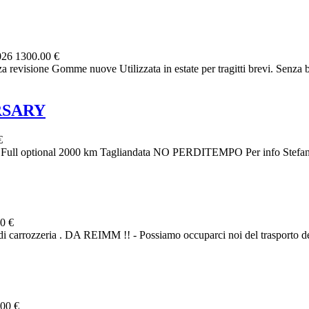
026
1300.00 €
evisione Gomme nuove Utilizzata in estate per tragitti brevi. Senza ba
ERSARY
€
022 Full optional 2000 km Tagliandata NO PERDITEMPO Per info Stefa
0 €
rozzeria . DA REIMM !! - Possiamo occuparci noi del trasporto della 
00 €