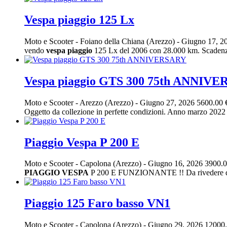
Vespa piaggio 125 Lx
Moto e Scooter
-
Foiano della Chiana (Arezzo)
-
Giugno 17, 2
vendo
vespa
piaggio
125 Lx del 2006 con 28.000 km. Scadenza r
Vespa piaggio GTS 300 75th ANNIV
Moto e Scooter
-
Arezzo (Arezzo)
-
Giugno 27, 2026
5600.00 
Oggetto da collezione in perfette condizioni. Anno marzo 2
Piaggio Vespa P 200 E
Moto e Scooter
-
Capolona (Arezzo)
-
Giugno 16, 2026
3900.0
PIAGGIO
VESPA
P 200 E FUNZIONANTE !! Da rivedere di car
Piaggio 125 Faro basso VN1
Moto e Scooter
-
Capolona (Arezzo)
-
Giugno 29, 2026
12000.