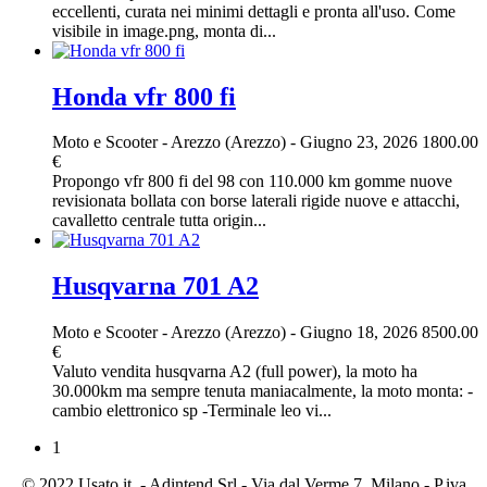
eccellenti, curata nei minimi dettagli e pronta all'uso. Come
visibile in image.png, monta di...
Honda vfr 800 fi
Moto e Scooter
-
Arezzo (Arezzo)
-
Giugno 23, 2026
1800.00
€
Propongo vfr 800 fi del 98 con 110.000 km gomme nuove
revisionata bollata con borse laterali rigide nuove e attacchi,
cavalletto centrale tutta origin...
Husqvarna 701 A2
Moto e Scooter
-
Arezzo (Arezzo)
-
Giugno 18, 2026
8500.00
€
Valuto vendita husqvarna A2 (full power), la moto ha
30.000km ma sempre tenuta maniacalmente, la moto monta: -
cambio elettronico sp -Terminale leo vi...
1
© 2022 Usato it. - Adintend Srl - Via dal Verme 7, Milano - P.iva