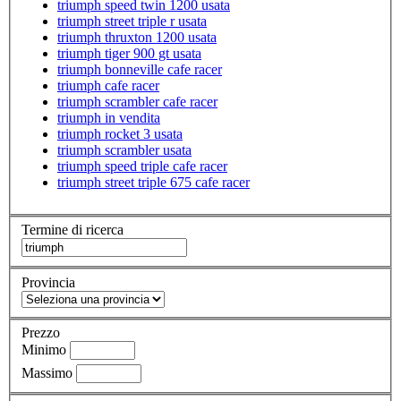
triumph speed twin 1200 usata
triumph street triple r usata
triumph thruxton 1200 usata
triumph tiger 900 gt usata
triumph bonneville cafe racer
triumph cafe racer
triumph scrambler cafe racer
triumph in vendita
triumph rocket 3 usata
triumph scrambler usata
triumph speed triple cafe racer
triumph street triple 675 cafe racer
Termine di ricerca
Provincia
Prezzo
Minimo
Massimo