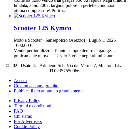
Come da titolo vendo trial gasgas 300 txt replica Raga tiratura
limitata, anno 2007, targara, potore in perfette condizioni
ottima compressore! Purtro...
Scooter 125 Kymco
Moto e Scooter
-
Sansepolcro (Arezzo)
-
Luglio 1, 2026
1000.00 €
Vendo per inutilizzo.. Tenuto sempre dentro al garage…
praticamente nuovo…. Usato 3 volte negli ultimi 2 anni…
© 2022 Usato it. - Adintend Srl - Via dal Verme 7, Milano - P.iva
IT02357550066
Accedi
Crea un account gratuito
Pubblica il tuo annuncio gratuitamente
Privacy Policy
Termini e condizioni
FAQ
Chi siamo
For Advertisers
Cookie Policy