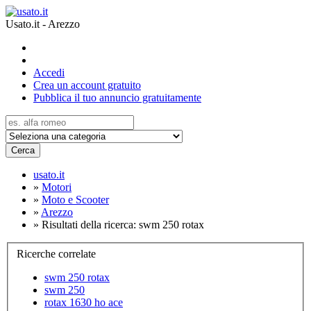
Usato.it - Arezzo
Accedi
Crea un account gratuito
Pubblica il tuo annuncio gratuitamente
Cerca
usato.it
»
Motori
»
Moto e Scooter
»
Arezzo
»
Risultati della ricerca: swm 250 rotax
Ricerche correlate
swm 250 rotax
swm 250
rotax 1630 ho ace