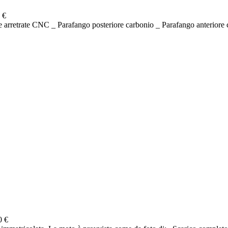
 €
e arretrate CNC _ Parafango posteriore carbonio _ Parafango anteriore c
0 €