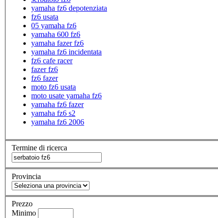
yamaha fz6 depotenziata
fz6 usata
05 yamaha fz6
yamaha 600 fz6
yamaha fazer fz6
yamaha fz6 incidentata
fz6 cafe racer
fazer fz6
fz6 fazer
moto fz6 usata
moto usate yamaha fz6
yamaha fz6 fazer
yamaha fz6 s2
yamaha fz6 2006
Termine di ricerca
Provincia
Prezzo
Minimo