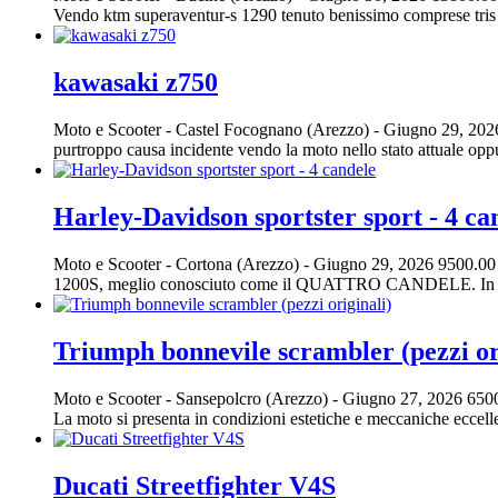
Vendo ktm superaventur-s 1290 tenuto benissimo comprese tris 
kawasaki z750
Moto e Scooter
-
Castel Focognano (Arezzo)
-
Giugno 29, 20
purtroppo causa incidente vendo la moto nello stato attuale oppu
Harley-Davidson sportster sport - 4 ca
Moto e Scooter
-
Cortona (Arezzo)
-
Giugno 29, 2026
9500.00
1200S, meglio conosciuto come il QUATTRO CANDELE. In produzi
Triumph bonnevile scrambler (pezzi or
Moto e Scooter
-
Sansepolcro (Arezzo)
-
Giugno 27, 2026
650
La moto si presenta in condizioni estetiche e meccaniche eccellen
Ducati Streetfighter V4S