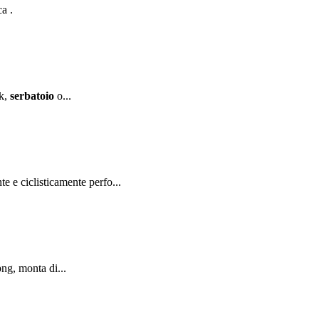
a .
ok,
serbatoio
o...
e ciclisticamente perfo...
png, monta di...