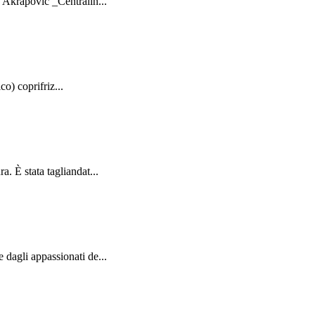
 Akrapovic _Centralin...
o) coprifriz...
 È stata tagliandat...
dagli appassionati de...