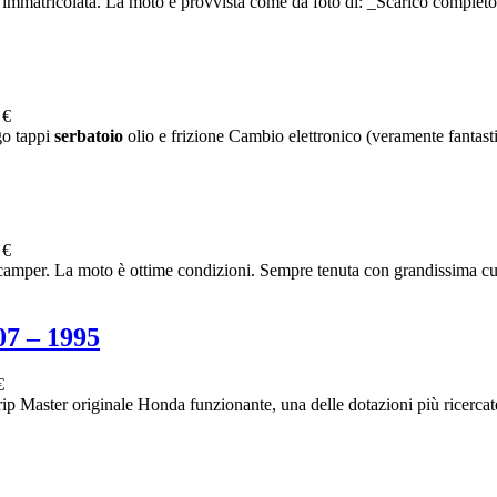
mmatricolata. La moto è provvista come da foto di: _Scarico completo
 €
go tappi
serbatoio
olio e frizione Cambio elettronico (veramente fantastic
 €
mper. La moto è ottime condizioni. Sempre tenuta con grandissima cura.
 – 1995
€
ster originale Honda funzionante, una delle dotazioni più ricercate 