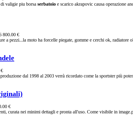
di valigie piu borsa
serbatoio
e scarico akrapovic causa operazione anc
26
800.00 €
re a pezzi...la moto ha forcelle piegate, gomme e cerchi ok, radiatore 
ndele
 €
one dal 1998 al 2003 verrà ricordato come la sportster più potente 
iginali)
0.00 €
ti, curata nei minimi dettagli e pronta all'uso. Come visibile in image.