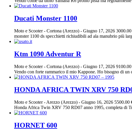
Vendo come da titolo Yamaha R6 pronto pista ma regolarmente i
Ducati Monster 1100
Moto e Scooter
-
Cortona (Arezzo)
-
Giugno 17, 2026
3000.00
monster 1100 ds specchietti richiudibili ad ala manubrio più lar
Ktm 1090 Adventur R
Moto e Scooter
-
Cortona (Arezzo)
-
Giugno 17, 2026
9100.00
Vendo con forte rammarico il mio Kappone. Ho bisogno di un ca
HONDA AFRICA TWIN XRV 750 RD07
Moto e Scooter
-
Arezzo (Arezzo)
-
Giugno 16, 2026
5500.00 
Honda Africa Twin XRV 750 RD07 anno 1995, completa di Trip Ma
HORNET 600