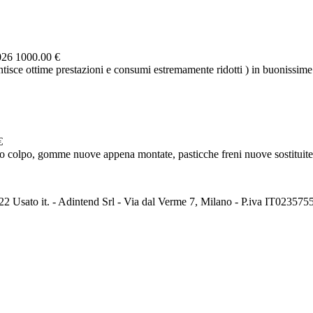
026
1000.00 €
isce ottime prestazioni e consumi estremamente ridotti ) in buonissime
€
o colpo, gomme nuove appena montate, pasticche freni nuove sostituite p
2 Usato it. - Adintend Srl - Via dal Verme 7, Milano - P.iva IT02357