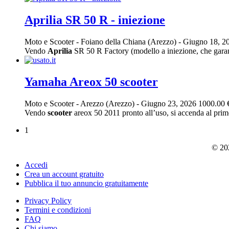
Aprilia SR 50 R - iniezione
Moto e Scooter
-
Foiano della Chiana (Arezzo)
-
Giugno 18, 2
Vendo
Aprilia
SR 50 R Factory (modello a iniezione, che garant
Yamaha Areox 50 scooter
Moto e Scooter
-
Arezzo (Arezzo)
-
Giugno 23, 2026
1000.00 
Vendo
scooter
areox 50 2011 pronto all’uso, si accenda al prim
1
© 202
Accedi
Crea un account gratuito
Pubblica il tuo annuncio gratuitamente
Privacy Policy
Termini e condizioni
FAQ
Chi siamo