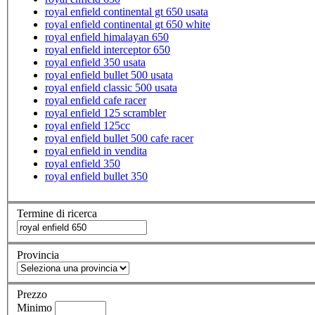
royal enfield continental gt 650 usata
royal enfield continental gt 650 white
royal enfield himalayan 650
royal enfield interceptor 650
royal enfield 350 usata
royal enfield bullet 500 usata
royal enfield classic 500 usata
royal enfield cafe racer
royal enfield 125 scrambler
royal enfield 125cc
royal enfield bullet 500 cafe racer
royal enfield in vendita
royal enfield 350
royal enfield bullet 350
Termine di ricerca
Provincia
Prezzo
Minimo