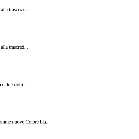
la trascrizi...
la trascrizi...
e due righi ...
Gomme nuove Colore bia...