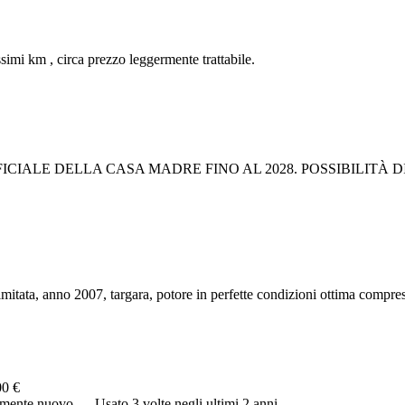
imi km , circa prezzo leggermente trattabile.
CIALE DELLA CASA MADRE FINO AL 2028. POSSIBILITÀ D
imitata, anno 2007, targara, potore in perfette condizioni ottima compres
00 €
camente nuovo…. Usato 3 volte negli ultimi 2 anni…