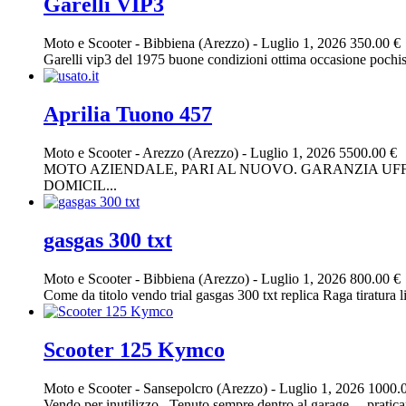
Garelli VIP3
Moto e Scooter
-
Bibbiena (Arezzo)
-
Luglio 1, 2026
350.00 €
Garelli vip3 del 1975 buone condizioni ottima occasione pochiss
Aprilia Tuono 457
Moto e Scooter
-
Arezzo (Arezzo)
-
Luglio 1, 2026
5500.00 €
MOTO AZIENDALE, PARI AL NUOVO. GARANZIA UFFI
DOMICIL...
gasgas 300 txt
Moto e Scooter
-
Bibbiena (Arezzo)
-
Luglio 1, 2026
800.00 €
Come da titolo vendo trial gasgas 300 txt replica Raga tiratura l
Scooter 125 Kymco
Moto e Scooter
-
Sansepolcro (Arezzo)
-
Luglio 1, 2026
1000.
Vendo per inutilizzo.. Tenuto sempre dentro al garage… prati