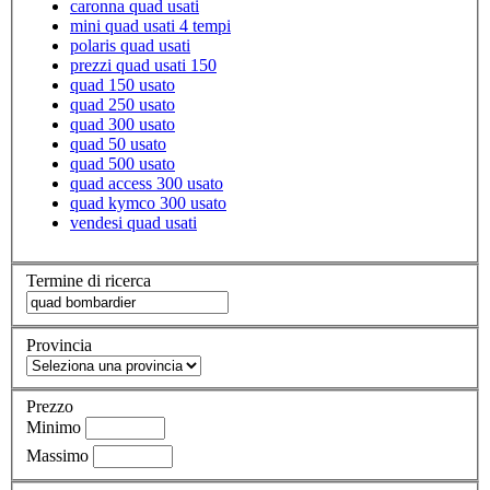
caronna quad usati
mini quad usati 4 tempi
polaris quad usati
prezzi quad usati 150
quad 150 usato
quad 250 usato
quad 300 usato
quad 50 usato
quad 500 usato
quad access 300 usato
quad kymco 300 usato
vendesi quad usati
Termine di ricerca
Provincia
Prezzo
Minimo
Massimo