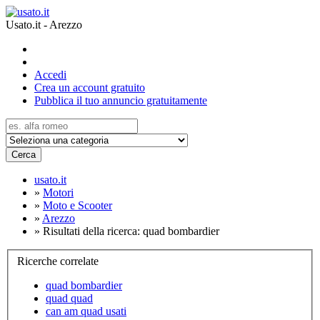
Usato.it - Arezzo
Accedi
Crea un account gratuito
Pubblica il tuo annuncio gratuitamente
Cerca
usato.it
»
Motori
»
Moto e Scooter
»
Arezzo
»
Risultati della ricerca: quad bombardier
Ricerche correlate
quad bombardier
quad quad
can am quad usati