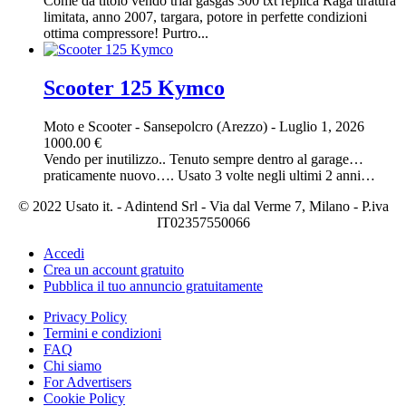
Come da titolo vendo trial gasgas 300 txt replica Raga tiratura
limitata, anno 2007, targara, potore in perfette condizioni
ottima compressore! Purtro...
Scooter 125 Kymco
Moto e Scooter
-
Sansepolcro (Arezzo)
-
Luglio 1, 2026
1000.00 €
Vendo per inutilizzo.. Tenuto sempre dentro al garage…
praticamente nuovo…. Usato 3 volte negli ultimi 2 anni…
© 2022 Usato it. - Adintend Srl - Via dal Verme 7, Milano - P.iva
IT02357550066
Accedi
Crea un account gratuito
Pubblica il tuo annuncio gratuitamente
Privacy Policy
Termini e condizioni
FAQ
Chi siamo
For Advertisers
Cookie Policy