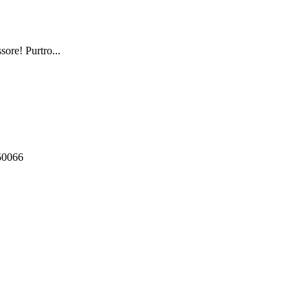
sore! Purtro...
550066