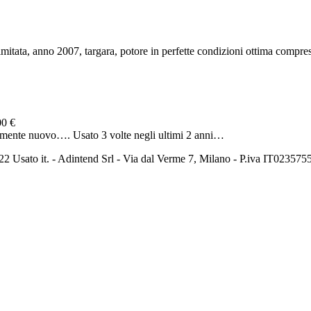
imitata, anno 2007, targara, potore in perfette condizioni ottima compres
00 €
camente nuovo…. Usato 3 volte negli ultimi 2 anni…
2 Usato it. - Adintend Srl - Via dal Verme 7, Milano - P.iva IT02357