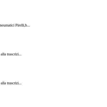
umatici Pirelli,b...
la trascrizi...
la trascrizi...