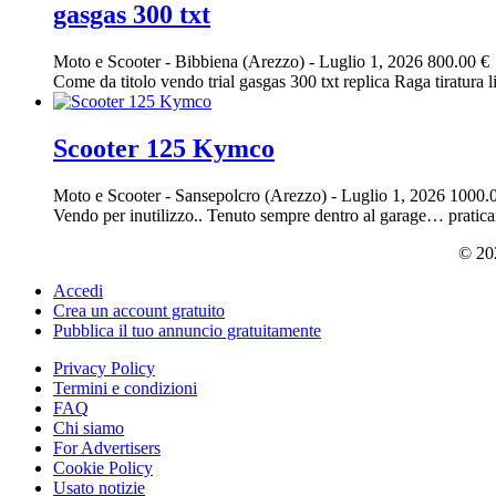
gasgas 300 txt
Moto e Scooter
-
Bibbiena (Arezzo)
-
Luglio 1, 2026
800.00 €
Come da titolo vendo trial gasgas 300 txt replica Raga tiratura l
Scooter 125 Kymco
Moto e Scooter
-
Sansepolcro (Arezzo)
-
Luglio 1, 2026
1000.
Vendo per inutilizzo.. Tenuto sempre dentro al garage… prati
© 202
Accedi
Crea un account gratuito
Pubblica il tuo annuncio gratuitamente
Privacy Policy
Termini e condizioni
FAQ
Chi siamo
For Advertisers
Cookie Policy
Usato notizie