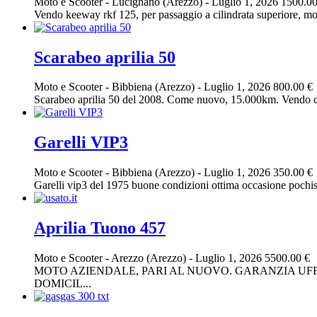
Moto e Scooter
-
Lucignano (Arezzo)
-
Luglio 1, 2026
1500.00
Vendo keeway rkf 125, per passaggio a cilindrata superiore, moto 
Scarabeo aprilia 50
Moto e Scooter
-
Bibbiena (Arezzo)
-
Luglio 1, 2026
800.00 €
Scarabeo aprilia 50 del 2008. Come nuovo, 15.000km. Vendo ca
Garelli VIP3
Moto e Scooter
-
Bibbiena (Arezzo)
-
Luglio 1, 2026
350.00 €
Garelli vip3 del 1975 buone condizioni ottima occasione pochiss
Aprilia Tuono 457
Moto e Scooter
-
Arezzo (Arezzo)
-
Luglio 1, 2026
5500.00 €
MOTO AZIENDALE, PARI AL NUOVO. GARANZIA UFFI
DOMICIL...