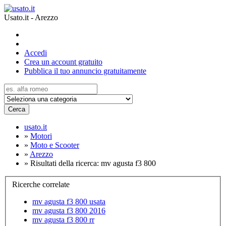
Usato.it - Arezzo
Accedi
Crea un account gratuito
Pubblica il tuo annuncio gratuitamente
Cerca
usato.it
»
Motori
»
Moto e Scooter
»
Arezzo
»
Risultati della ricerca: mv agusta f3 800
Ricerche correlate
mv agusta f3 800 usata
mv agusta f3 800 2016
mv agusta f3 800 rr