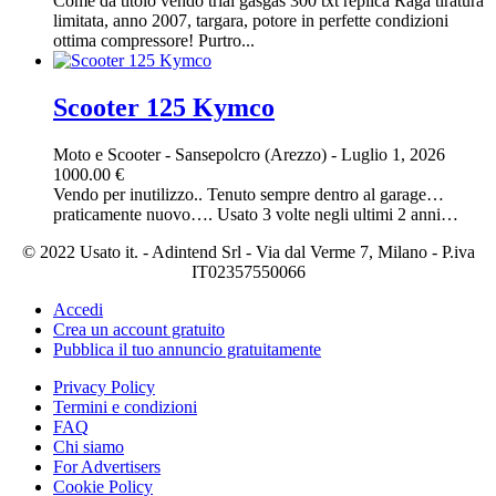
Come da titolo vendo trial gasgas 300 txt replica Raga tiratura
limitata, anno 2007, targara, potore in perfette condizioni
ottima compressore! Purtro...
Scooter 125 Kymco
Moto e Scooter
-
Sansepolcro (Arezzo)
-
Luglio 1, 2026
1000.00 €
Vendo per inutilizzo.. Tenuto sempre dentro al garage…
praticamente nuovo…. Usato 3 volte negli ultimi 2 anni…
© 2022 Usato it. - Adintend Srl - Via dal Verme 7, Milano - P.iva
IT02357550066
Accedi
Crea un account gratuito
Pubblica il tuo annuncio gratuitamente
Privacy Policy
Termini e condizioni
FAQ
Chi siamo
For Advertisers
Cookie Policy