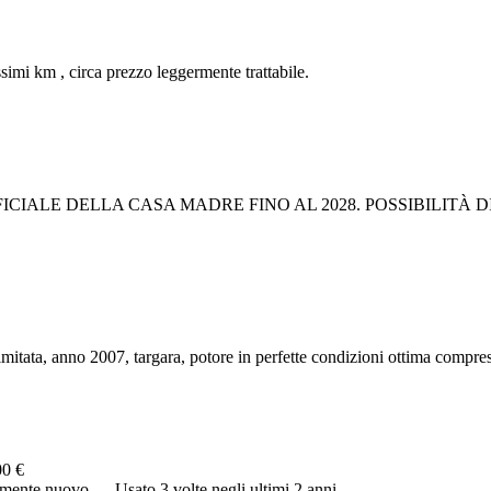
imi km , circa prezzo leggermente trattabile.
CIALE DELLA CASA MADRE FINO AL 2028. POSSIBILITÀ D
imitata, anno 2007, targara, potore in perfette condizioni ottima compres
00 €
camente nuovo…. Usato 3 volte negli ultimi 2 anni…