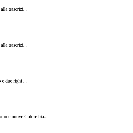
la trascrizi...
la trascrizi...
e due righi ...
Gomme nuove Colore bia...