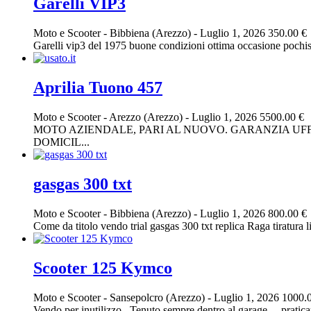
Garelli VIP3
Moto e Scooter
-
Bibbiena (Arezzo)
-
Luglio 1, 2026
350.00 €
Garelli vip3 del 1975 buone condizioni ottima occasione pochiss
Aprilia Tuono 457
Moto e Scooter
-
Arezzo (Arezzo)
-
Luglio 1, 2026
5500.00 €
MOTO AZIENDALE, PARI AL NUOVO. GARANZIA UFFI
DOMICIL...
gasgas 300 txt
Moto e Scooter
-
Bibbiena (Arezzo)
-
Luglio 1, 2026
800.00 €
Come da titolo vendo trial gasgas 300 txt replica Raga tiratura l
Scooter 125 Kymco
Moto e Scooter
-
Sansepolcro (Arezzo)
-
Luglio 1, 2026
1000.
Vendo per inutilizzo.. Tenuto sempre dentro al garage… prati