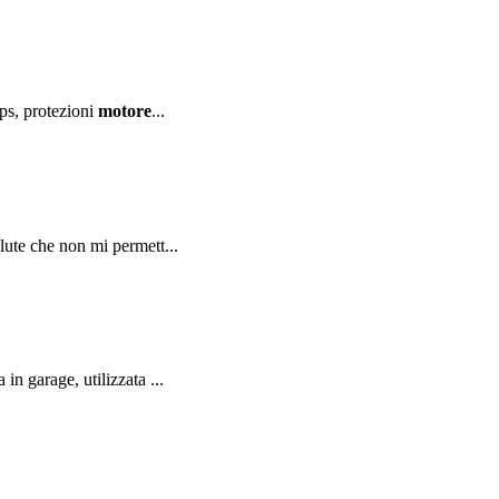
ps, protezioni
motore
...
ute che non mi permett...
n garage, utilizzata ...