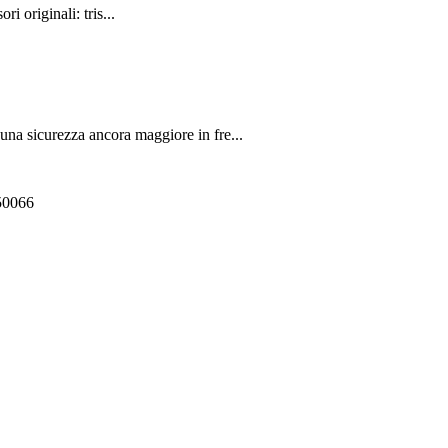
 originali: tris...
a sicurezza ancora maggiore in fre...
550066