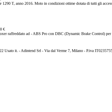
0 T, anno 2016. Moto in condizioni ottime dotata di tutti gli accessori
0 €
oxer raffreddato ad - ABS Pro con DBC (Dynamic Brake Control) per un
2 Usato it. - Adintend Srl - Via dal Verme 7, Milano - P.iva IT02357