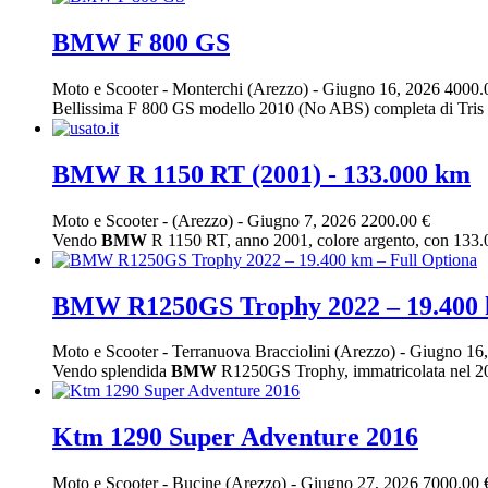
BMW F 800 GS
Moto e Scooter
-
Monterchi (Arezzo)
-
Giugno 16, 2026
4000.
Bellissima F 800 GS modello 2010 (No ABS) completa di Tris Va
BMW R 1150 RT (2001) - 133.000 km
Moto e Scooter
-
(Arezzo)
-
Giugno 7, 2026
2200.00 €
Vendo
BMW
R 1150 RT, anno 2001, colore argento, con 133.00
BMW R1250GS Trophy 2022 – 19.400 k
Moto e Scooter
-
Terranuova Bracciolini (Arezzo)
-
Giugno 16
Vendo splendida
BMW
R1250GS Trophy, immatricolata nel 2022,
Ktm 1290 Super Adventure 2016
Moto e Scooter
-
Bucine (Arezzo)
-
Giugno 27, 2026
7000.00 