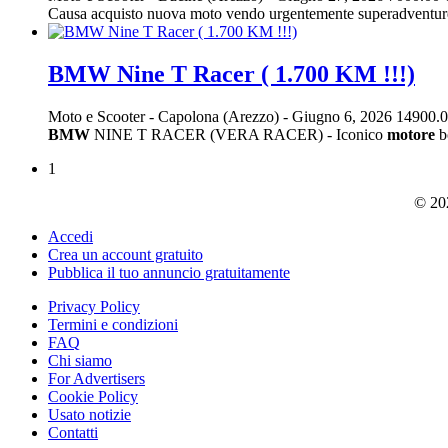
Causa acquisto nuova moto vendo urgentemente superadventure 129
BMW Nine T Racer ( 1.700 KM !!!)
Moto e Scooter
-
Capolona (Arezzo)
-
Giugno 6, 2026
14900.0
BMW
NINE T RACER (VERA RACER) - Iconico
motore
b
1
© 202
Accedi
Crea un account gratuito
Pubblica il tuo annuncio gratuitamente
Privacy Policy
Termini e condizioni
FAQ
Chi siamo
For Advertisers
Cookie Policy
Usato notizie
Contatti