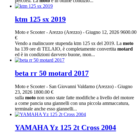
percorsi. La
moto
è in ottime condizio...
ktm 125 sx 2019
Moto e Scooter
-
Arezzo (Arezzo)
-
Giugno 12, 2026
9600.00
€
Vendo a malincuore stupenda ktm 125 sx del 2019. La
moto
ha 139 ore di TELAIO, è completamente convertita
motard
ed è in condizioni davvero buone, mon...
beta rr 50 motard 2017
Moto e Scooter
-
San Giovanni Valdarno (Arezzo)
-
Giugno
23, 2026
1800.00 €
sulla
moto
non sono state fatte modifiche a livello del motore
a come pancia una giannelli con una piccola ammaccatura,
terminale anche esso giannelli...
YAMAHA Yz 125 2t Cross 2004