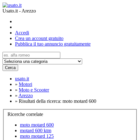
Usato.it - Arezzo
Accedi
Crea un account gratuito
Pubblica il tuo annuncio gratuitamente
Cerca
usato.it
»
Motori
»
Moto e Scooter
»
Arezzo
»
Risultati della ricerca: moto motard 600
Ricerche correlate
moto motard 600
motard 600 ktm
moto motard 125