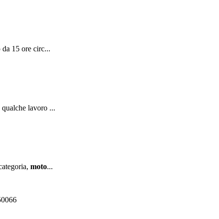
 da 15 ore circ...
qualche lavoro ...
 categoria,
moto
...
550066