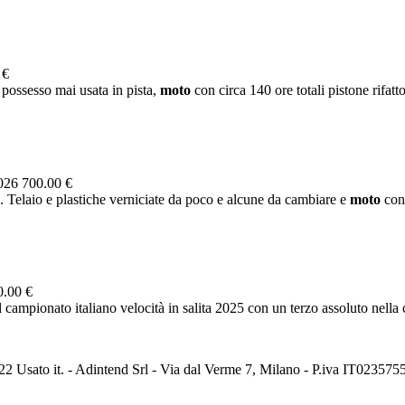
 €
possesso mai usata in pista,
moto
con circa 140 ore totali pistone rifatto
2026
700.00 €
. Telaio e plastiche verniciate da poco e alcune da cambiare e
moto
con 
0.00 €
 campionato italiano velocità in salita 2025 con un terzo assoluto nella
2 Usato it. - Adintend Srl - Via dal Verme 7, Milano - P.iva IT02357