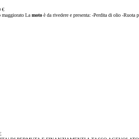
 €
ro maggiorato La
moto
è da rivedere e presenta: -Perdita di olio -Ruota p
€