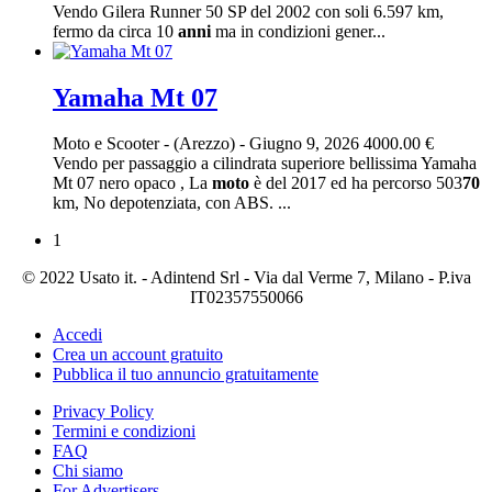
Vendo Gilera Runner 50 SP del 2002 con soli 6.597 km,
fermo da circa 10
anni
ma in condizioni gener...
Yamaha Mt 07
Moto e Scooter
-
(Arezzo)
-
Giugno 9, 2026
4000.00 €
Vendo per passaggio a cilindrata superiore bellissima Yamaha
Mt 07 nero opaco , La
moto
è del 2017 ed ha percorso 503
70
km, No depotenziata, con ABS. ...
1
© 2022 Usato it. - Adintend Srl - Via dal Verme 7, Milano - P.iva
IT02357550066
Accedi
Crea un account gratuito
Pubblica il tuo annuncio gratuitamente
Privacy Policy
Termini e condizioni
FAQ
Chi siamo
For Advertisers