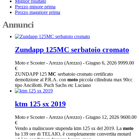
Miglior risultato
Prezzo minore prima
Prezzo maggiore prima
Annunci
Zundapp 125MC serbatoio cromato
Moto e Scooter
-
Arezzo (Arezzo)
-
Giugno 6, 2026
9999.00
€
ZUNDAPP 125
MC
serbatoio cromato certificato
demolizione al P.R.A. con
moto
piccola cilindrata max 90cc
tipo Ancillotti. Puch Sachs etc Luciano
ktm 125 sx 2019
Moto e Scooter
-
Arezzo (Arezzo)
-
Giugno 12, 2026
9600.00
€
Vendo a malincuore stupenda ktm 125 sx del 2019. La
moto
ha 139 ore di TELAIO, è completamente convertita motard