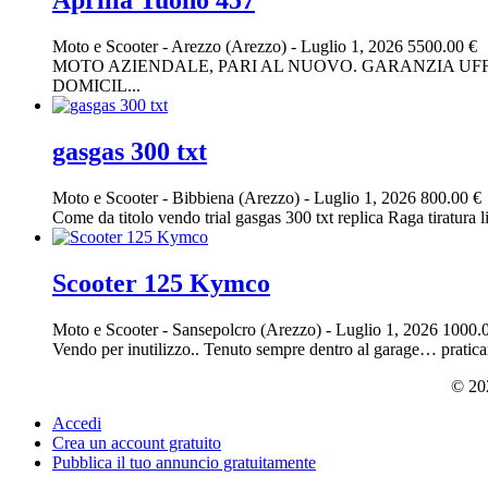
Aprilia Tuono 457
Moto e Scooter
-
Arezzo (Arezzo)
-
Luglio 1, 2026
5500.00 €
MOTO AZIENDALE, PARI AL NUOVO. GARANZIA UFFI
DOMICIL...
gasgas 300 txt
Moto e Scooter
-
Bibbiena (Arezzo)
-
Luglio 1, 2026
800.00 €
Come da titolo vendo trial gasgas 300 txt replica Raga tiratura l
Scooter 125 Kymco
Moto e Scooter
-
Sansepolcro (Arezzo)
-
Luglio 1, 2026
1000.
Vendo per inutilizzo.. Tenuto sempre dentro al garage… prati
© 202
Accedi
Crea un account gratuito
Pubblica il tuo annuncio gratuitamente