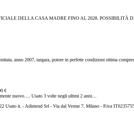
CIALE DELLA CASA MADRE FINO AL 2028. POSSIBILITÀ D
imitata, anno 2007, targara, potore in perfette condizioni ottima compres
00 €
camente nuovo…. Usato 3 volte negli ultimi 2 anni…
2 Usato it. - Adintend Srl - Via dal Verme 7, Milano - P.iva IT02357