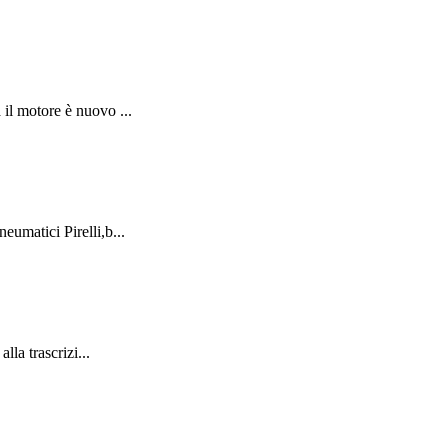
il motore è nuovo ...
umatici Pirelli,b...
la trascrizi...