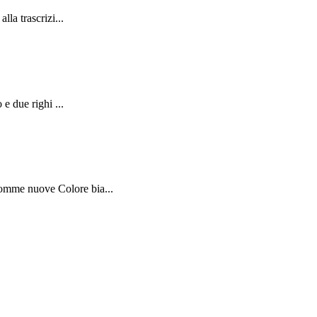
la trascrizi...
e due righi ...
Gomme nuove Colore bia...