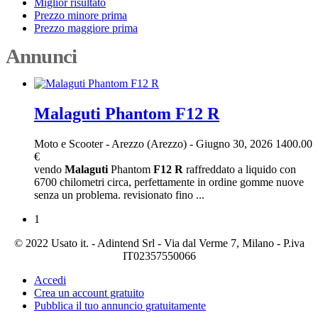
Miglior risultato
Prezzo minore prima
Prezzo maggiore prima
Annunci
Malaguti Phantom F12 R
Moto e Scooter
-
Arezzo (Arezzo)
-
Giugno 30, 2026
1400.00
€
vendo
Malaguti
Phantom
F12
R
raffreddato a liquido con
6700 chilometri circa, perfettamente in ordine gomme nuove
senza un problema. revisionato fino ...
1
© 2022 Usato it. - Adintend Srl - Via dal Verme 7, Milano - P.iva
IT02357550066
Accedi
Crea un account gratuito
Pubblica il tuo annuncio gratuitamente