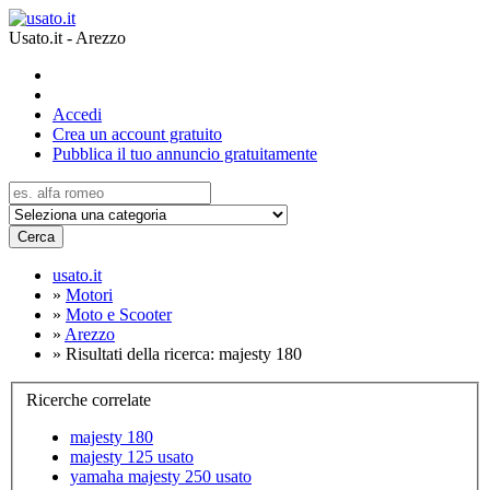
Usato.it - Arezzo
Accedi
Crea un account gratuito
Pubblica il tuo annuncio gratuitamente
Cerca
usato.it
»
Motori
»
Moto e Scooter
»
Arezzo
»
Risultati della ricerca: majesty 180
Ricerche correlate
majesty 180
majesty 125 usato
yamaha majesty 250 usato