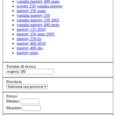
yamaha majesty 400 usato
scooter 250 yamaha majesty
majesty 250 usato
yamaha majesty 250
yamaha majesty 250 2002
yamaha majesty 400 moto
majesty 125 2010
majesty 250 anno 2005
majesty 250 dx
majesty 400 2018
majesty 400 abs
majesty moto
Termine di ricerca
Provincia
Prezzo
Minimo
Massimo