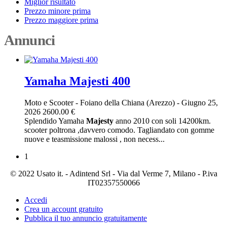
Miglior risultato
Prezzo minore prima
Prezzo maggiore prima
Annunci
Yamaha Majesti 400
Moto e Scooter
-
Foiano della Chiana (Arezzo)
-
Giugno 25,
2026
2600.00 €
Splendido Yamaha
Majesty
anno 2010 con soli 14200km.
scooter poltrona ,davvero comodo. Tagliandato con gomme
nuove e teasmissione malossi , non necess...
1
© 2022 Usato it. - Adintend Srl - Via dal Verme 7, Milano - P.iva
IT02357550066
Accedi
Crea un account gratuito
Pubblica il tuo annuncio gratuitamente