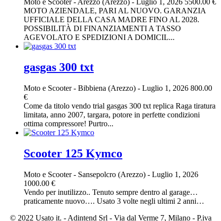
Moto e Scooter
-
Arezzo (Arezzo)
-
Luglio 1, 2026
5500.00 €
MOTO AZIENDALE, PARI AL NUOVO. GARANZIA
UFFICIALE DELLA CASA MADRE FINO AL 2028.
POSSIBILITÀ DI FINANZIAMENTI A TASSO
AGEVOLATO E SPEDIZIONI A DOMICIL...
gasgas 300 txt
Moto e Scooter
-
Bibbiena (Arezzo)
-
Luglio 1, 2026
800.00
€
Come da titolo vendo trial gasgas 300 txt replica Raga tiratura
limitata, anno 2007, targara, potore in perfette condizioni
ottima compressore! Purtro...
Scooter 125 Kymco
Moto e Scooter
-
Sansepolcro (Arezzo)
-
Luglio 1, 2026
1000.00 €
Vendo per inutilizzo.. Tenuto sempre dentro al garage…
praticamente nuovo…. Usato 3 volte negli ultimi 2 anni…
© 2022 Usato it. - Adintend Srl - Via dal Verme 7, Milano - P.iva