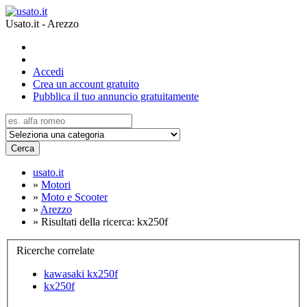
Usato.it - Arezzo
Accedi
Crea un account gratuito
Pubblica il tuo annuncio gratuitamente
Cerca
usato.it
»
Motori
»
Moto e Scooter
»
Arezzo
»
Risultati della ricerca: kx250f
Ricerche correlate
kawasaki kx250f
kx250f