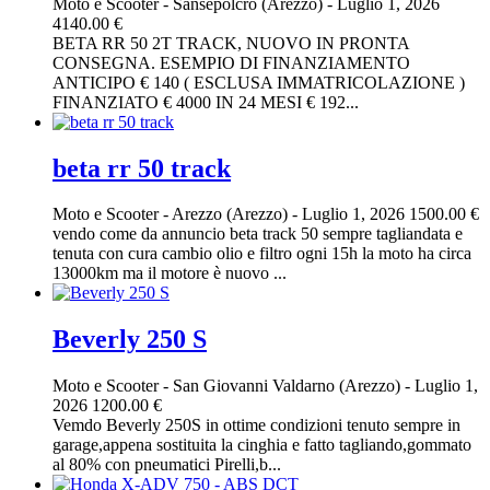
Moto e Scooter
-
Sansepolcro (Arezzo)
-
Luglio 1, 2026
4140.00 €
BETA RR 50 2T TRACK, NUOVO IN PRONTA
CONSEGNA. ESEMPIO DI FINANZIAMENTO
ANTICIPO € 140 ( ESCLUSA IMMATRICOLAZIONE )
FINANZIATO € 4000 IN 24 MESI € 192...
beta rr 50 track
Moto e Scooter
-
Arezzo (Arezzo)
-
Luglio 1, 2026
1500.00 €
vendo come da annuncio beta track 50 sempre tagliandata e
tenuta con cura cambio olio e filtro ogni 15h la moto ha circa
13000km ma il motore è nuovo ...
Beverly 250 S
Moto e Scooter
-
San Giovanni Valdarno (Arezzo)
-
Luglio 1,
2026
1200.00 €
Vemdo Beverly 250S in ottime condizioni tenuto sempre in
garage,appena sostituita la cinghia e fatto tagliando,gommato
al 80% con pneumatici Pirelli,b...