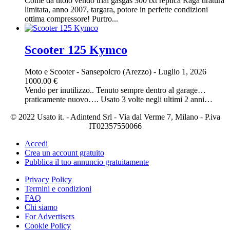
Come da titolo vendo trial gasgas 300 txt replica Raga tiratura
limitata, anno 2007, targara, potore in perfette condizioni
ottima compressore! Purtro...
Scooter 125 Kymco
Moto e Scooter
-
Sansepolcro (Arezzo)
-
Luglio 1, 2026
1000.00 €
Vendo per inutilizzo.. Tenuto sempre dentro al garage…
praticamente nuovo…. Usato 3 volte negli ultimi 2 anni…
© 2022 Usato it. - Adintend Srl - Via dal Verme 7, Milano - P.iva
IT02357550066
Accedi
Crea un account gratuito
Pubblica il tuo annuncio gratuitamente
Privacy Policy
Termini e condizioni
FAQ
Chi siamo
For Advertisers
Cookie Policy