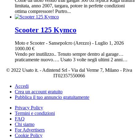
Come da titolo vendo trial gasgas 300 txt replica Raga tiratura
limitata, anno 2007, targara, potore in perfette condizioni
ottima compressore! Purtro...
Scooter 125 Kymco
Moto e Scooter
-
Sansepolcro (Arezzo)
-
Luglio 1, 2026
1000.00 €
Vendo per inutilizzo.. Tenuto sempre dentro al garage…
praticamente nuovo…. Usato 3 volte negli ultimi 2 anni…
© 2022 Usato it. - Adintend Srl - Via dal Verme 7, Milano - P.iva
IT02357550066
Accedi
Crea un account gratuito
Pubblica il tuo annuncio gratuitamente
Privacy Policy
Termini e condizioni
FAQ
Chi siamo
For Advertisers
Cookie Policy