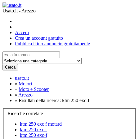
Usato.it - Arezzo
Accedi
Crea un account gratuito
Pubblica il tuo annuncio gratuitamente
Cerca
usato.it
»
Motori
»
Moto e Scooter
»
Arezzo
»
Risultati della ricerca: ktm 250 exc-f
Ricerche correlate
ktm 250 exc f motard
ktm 250 exc f
ktm 250 exc-f