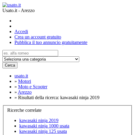
Usato.it - Arezzo
Accedi
Crea un account gratuito
Pubblica il tuo annuncio gratuitamente
Cerca
usato.it
»
Motori
»
Moto e Scooter
»
Arezzo
»
Risultati della ricerca: kawasaki ninja 2019
Ricerche correlate
kawasaki ninja 2019
kawasaki ninja 1000 usata
kawasaki ninja 125 usata