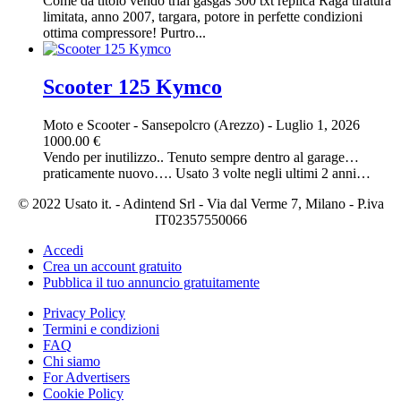
Come da titolo vendo trial gasgas 300 txt replica Raga tiratura
limitata, anno 2007, targara, potore in perfette condizioni
ottima compressore! Purtro...
Scooter 125 Kymco
Moto e Scooter
-
Sansepolcro (Arezzo)
-
Luglio 1, 2026
1000.00 €
Vendo per inutilizzo.. Tenuto sempre dentro al garage…
praticamente nuovo…. Usato 3 volte negli ultimi 2 anni…
© 2022 Usato it. - Adintend Srl - Via dal Verme 7, Milano - P.iva
IT02357550066
Accedi
Crea un account gratuito
Pubblica il tuo annuncio gratuitamente
Privacy Policy
Termini e condizioni
FAQ
Chi siamo
For Advertisers
Cookie Policy