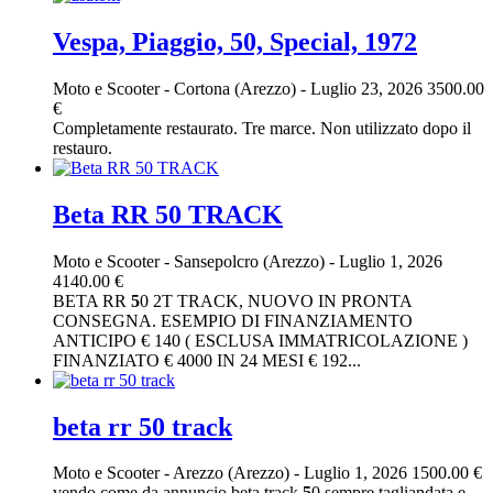
Vespa, Piaggio, 50, Special, 1972
Moto e Scooter
-
Cortona (Arezzo)
-
Luglio 23, 2026
3500.00
€
Completamente restaurato. Tre marce. Non utilizzato dopo il
restauro.
Beta RR 50 TRACK
Moto e Scooter
-
Sansepolcro (Arezzo)
-
Luglio 1, 2026
4140.00 €
BETA RR
5
0 2T TRACK, NUOVO IN PRONTA
CONSEGNA. ESEMPIO DI FINANZIAMENTO
ANTICIPO € 140 ( ESCLUSA IMMATRICOLAZIONE )
FINANZIATO € 4000 IN 24 MESI € 192...
beta rr 50 track
Moto e Scooter
-
Arezzo (Arezzo)
-
Luglio 1, 2026
1500.00 €
vendo come da annuncio beta track
5
0 sempre tagliandata e