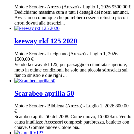
Moto e Scooter
-
Arezzo (Arezzo)
-
Luglio 1, 2026
9500.00 €
Dedichiamo massima cura a tutti i dettagli dei nostri annunci.
Avvisiamo comunque che potrebbero esserci refusi o piccoli
errori dovuti alla trascrizi...
keeway rkf 125 2020
Moto e Scooter
-
Lucignano (Arezzo)
-
Luglio 1, 2026
1500.00 €
Vendo keeway rkf 12
5
, per passaggio a cilindrata superiore,
moto in ottime condizioni, ha solo una piccola sdrusciata sul
fianco sinistro e due righi ...
Scarabeo aprilia 50
Moto e Scooter
-
Bibbiena (Arezzo)
-
Luglio 1, 2026
800.00
€
Scarabeo aprilia
5
0 del 2008. Come nuovo, 1
5
.000km. Vendo
causa inutilizzo Accessori compresi: parabrezza, bauletto con
chiave. Gomme nuove Colore bia...