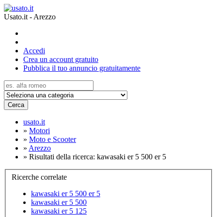
Usato.it - Arezzo
Accedi
Crea un account gratuito
Pubblica il tuo annuncio gratuitamente
Cerca
usato.it
»
Motori
»
Moto e Scooter
»
Arezzo
»
Risultati della ricerca: kawasaki er 5 500 er 5
Ricerche correlate
kawasaki er 5 500 er 5
kawasaki er 5 500
kawasaki er 5 125