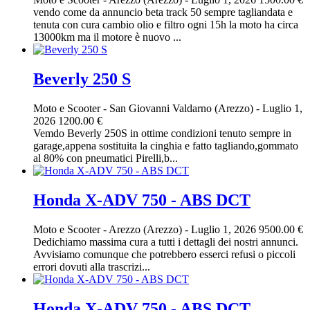
vendo come da annuncio beta track 50 sempre tagliandata e
tenuta con cura cambio olio e filtro ogni 15h la moto ha circa
13000km ma il motore è nuovo ...
Beverly 250 S
Moto e Scooter
-
San Giovanni Valdarno (Arezzo)
-
Luglio 1,
2026
1200.00 €
Vemdo Beverly 250S in ottime condizioni tenuto sempre in
garage,appena sostituita la cinghia e fatto tagliando,gommato
al 80% con pneumatici Pirelli,b...
Honda X-ADV 750 - ABS DCT
Moto e Scooter
-
Arezzo (Arezzo)
-
Luglio 1, 2026
9500.00 €
Dedichiamo massima cura a tutti i dettagli dei nostri annunci.
Avvisiamo comunque che potrebbero esserci refusi o piccoli
errori dovuti alla trascrizi...
Honda X-ADV 750 - ABS DCT