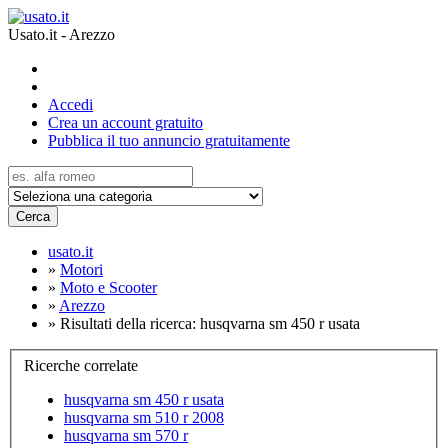
Usato.it - Arezzo
Accedi
Crea un account gratuito
Pubblica il tuo annuncio gratuitamente
Cerca
usato.it
»
Motori
»
Moto e Scooter
»
Arezzo
»
Risultati della ricerca: husqvarna sm 450 r usata
Ricerche correlate
husqvarna sm 450 r usata
husqvarna sm 510 r 2008
husqvarna sm 570 r