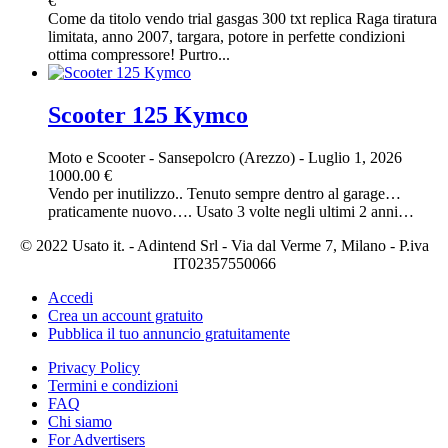
€
Come da titolo vendo trial gasgas 300 txt replica Raga tiratura
limitata, anno 2007, targara, potore in perfette condizioni
ottima compressore! Purtro...
Scooter 125 Kymco
Moto e Scooter
-
Sansepolcro (Arezzo)
-
Luglio 1, 2026
1000.00 €
Vendo per inutilizzo.. Tenuto sempre dentro al garage…
praticamente nuovo…. Usato 3 volte negli ultimi 2 anni…
© 2022 Usato it. - Adintend Srl - Via dal Verme 7, Milano - P.iva
IT02357550066
Accedi
Crea un account gratuito
Pubblica il tuo annuncio gratuitamente
Privacy Policy
Termini e condizioni
FAQ
Chi siamo
For Advertisers