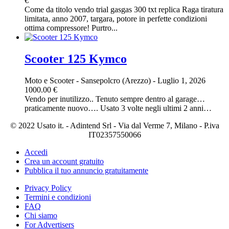
€
Come da titolo vendo trial gasgas 300 txt replica Raga tiratura
limitata, anno 2007, targara, potore in perfette condizioni
ottima compressore! Purtro...
Scooter 125 Kymco
Moto e Scooter
-
Sansepolcro (Arezzo)
-
Luglio 1, 2026
1000.00 €
Vendo per inutilizzo.. Tenuto sempre dentro al garage…
praticamente nuovo…. Usato 3 volte negli ultimi 2 anni…
© 2022 Usato it. - Adintend Srl - Via dal Verme 7, Milano - P.iva
IT02357550066
Accedi
Crea un account gratuito
Pubblica il tuo annuncio gratuitamente
Privacy Policy
Termini e condizioni
FAQ
Chi siamo
For Advertisers