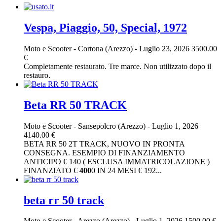
Vespa, Piaggio, 50, Special, 1972
Moto e Scooter
-
Cortona (Arezzo)
-
Luglio 23, 2026
3500.00
€
Completamente restaurato. Tre marce. Non utilizzato dopo il
restauro.
Beta RR 50 TRACK
Moto e Scooter
-
Sansepolcro (Arezzo)
-
Luglio 1, 2026
4140.00 €
BETA RR 50 2T TRACK, NUOVO IN PRONTA
CONSEGNA. ESEMPIO DI FINANZIAMENTO
ANTICIPO € 140 ( ESCLUSA IMMATRICOLAZIONE )
FINANZIATO €
400
0 IN 24 MESI € 192...
beta rr 50 track
Moto e Scooter
-
Arezzo (Arezzo)
-
Luglio 1, 2026
1500.00 €