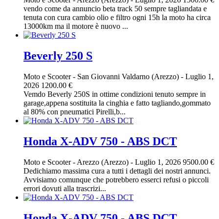
vendo come da annuncio beta track 50 sempre tagliandata e
tenuta con cura cambio olio e filtro ogni 15h la moto ha circa
13000km ma il motore è nuovo ...
Beverly 250 S
Moto e Scooter
-
San Giovanni Valdarno (Arezzo)
-
Luglio 1,
2026
1200.00 €
Vemdo Beverly 250S in ottime condizioni tenuto sempre in
garage,appena sostituita la cinghia e fatto tagliando,gommato
al 80% con pneumatici Pirelli,b...
Honda X-ADV 750 - ABS DCT
Moto e Scooter
-
Arezzo (Arezzo)
-
Luglio 1, 2026
9500.00 €
Dedichiamo massima cura a tutti i dettagli dei nostri annunci.
Avvisiamo comunque che potrebbero esserci refusi o piccoli
errori dovuti alla trascrizi...
Honda X-ADV 750 - ABS DCT