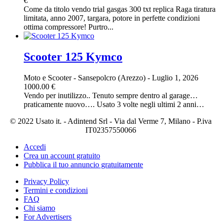
€
Come da titolo vendo trial gasgas 300 txt replica Raga tiratura
limitata, anno 2007, targara, potore in perfette condizioni
ottima compressore! Purtro...
Scooter 125 Kymco
Moto e Scooter
-
Sansepolcro (Arezzo)
-
Luglio 1, 2026
1000.00 €
Vendo per inutilizzo.. Tenuto sempre dentro al garage…
praticamente nuovo…. Usato 3 volte negli ultimi 2 anni…
© 2022 Usato it. - Adintend Srl - Via dal Verme 7, Milano - P.iva
IT02357550066
Accedi
Crea un account gratuito
Pubblica il tuo annuncio gratuitamente
Privacy Policy
Termini e condizioni
FAQ
Chi siamo
For Advertisers