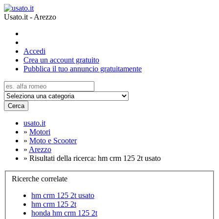
Usato.it - Arezzo
Accedi
Crea un account gratuito
Pubblica il tuo annuncio gratuitamente
Cerca
usato.it
»
Motori
»
Moto e Scooter
»
Arezzo
»
Risultati della ricerca: hm crm 125 2t usato
Ricerche correlate
hm crm 125 2t usato
hm crm 125 2t
honda hm crm 125 2t