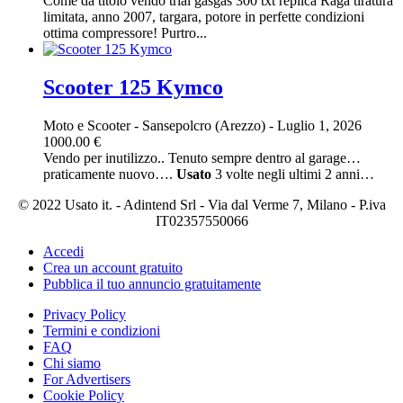
Come da titolo vendo trial gasgas 300 txt replica Raga tiratura
limitata, anno 2007, targara, potore in perfette condizioni
ottima compressore! Purtro...
Scooter 125 Kymco
Moto e Scooter
-
Sansepolcro (Arezzo)
-
Luglio 1, 2026
1000.00 €
Vendo per inutilizzo.. Tenuto sempre dentro al garage…
praticamente nuovo….
Usato
3 volte negli ultimi 2 anni…
© 2022 Usato it. - Adintend Srl - Via dal Verme 7, Milano - P.iva
IT02357550066
Accedi
Crea un account gratuito
Pubblica il tuo annuncio gratuitamente
Privacy Policy
Termini e condizioni
FAQ
Chi siamo
For Advertisers
Cookie Policy